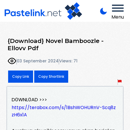
Menu
{Download} Novel Bamboozle -
Ellovv Pdf
03 September 2024
Views: 71
Copy Link
Copy Shortlink
D0WNL0AD >>>
https://terabox.com/s/1BshWOHURnV-Scq8z
zH6x1A