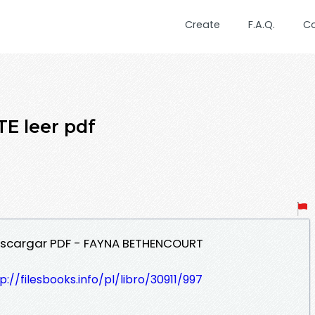
Create
F.A.Q.
C
 leer pdf
scargar PDF - FAYNA BETHENCOURT
p://filesbooks.info/pl/libro/30911/997