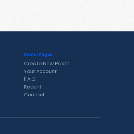
Useful Pages
Create New Paste
Your Account
F.A.Q.
Recent
Contact