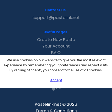
Contact Us
support@pastelink.net
Useful Pages
Create New Paste
Your Account
F.A.Q.
Recent
We use cookies on our website to give you the most relevant
Contact
experience by remembering your preferences and repeat visits.
By clicking “Accept”, you consent to the use of all cookies.
Accept
Pastelink.net © 2026
Terms & Conditions