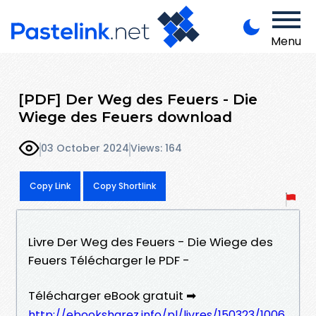
Menu
[PDF] Der Weg des Feuers - Die
Wiege des Feuers download
03 October 2024
Views: 164
Copy Link
Copy Shortlink
Livre Der Weg des Feuers - Die Wiege des
Feuers Télécharger le PDF -
Télécharger eBook gratuit ➡
http://ebooksharez.info/pl/livres/150323/1006