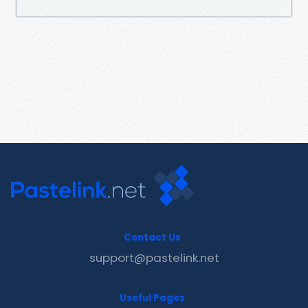
Contact Us
support@pastelink.net
Useful Pages