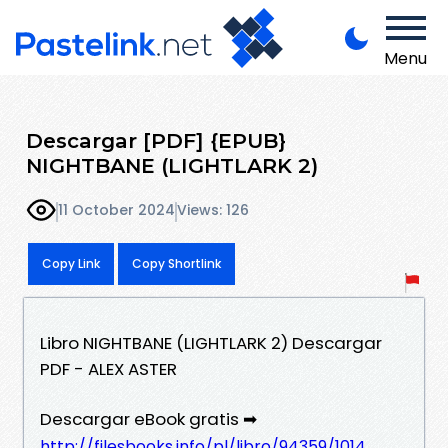
Menu
Descargar [PDF] {EPUB}
NIGHTBANE (LIGHTLARK 2)
11 October 2024
Views: 126
Copy Link
Copy Shortlink
Libro NIGHTBANE (LIGHTLARK 2) Descargar
PDF - ALEX ASTER
Descargar eBook gratis ➡
http://filesbooks.info/pl/libro/94359/1014