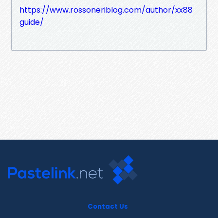
https://www.rossoneriblog.com/author/xx88
guide/
Contact Us