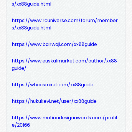
s/xx88guide.html
https://www.rcuniverse.com/forum/member
s/xx88guide.html
https://www.bairwaji.com/xx88guide
https://www.euskalmarket.com/author/xx88
guide/
https://whoosmind.com/xx88guide
https://hukukevi.net/user/xx88guide
https://www.motiondesignawards.com/profil
e/20166