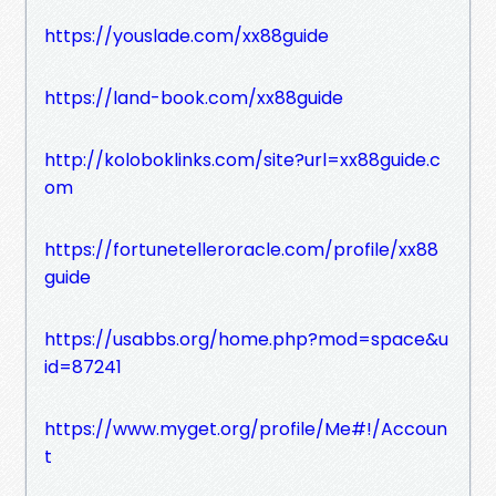
https://youslade.com/xx88guide
https://land-book.com/xx88guide
http://koloboklinks.com/site?url=xx88guide.c
om
https://fortunetelleroracle.com/profile/xx88
guide
https://usabbs.org/home.php?mod=space&u
id=87241
https://www.myget.org/profile/Me#!/Accoun
t