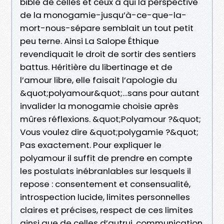
bible de celles et ceux à qui la perspective
de la monogamie-jusqu’à-ce-que-la-
mort-nous-sépare semblait un tout petit
peu terne. Ainsi La Salope Éthique
revendiquait le droit de sortir des sentiers
battus. Héritière du libertinage et de
l’amour libre, elle faisait l’apologie du
&quot;polyamour&quot;…sans pour autant
invalider la monogamie choisie après
mûres réflexions. &quot;Polyamour ?&quot;
Vous voulez dire &quot;polygamie ?&quot;
Pas exactement. Pour expliquer le
polyamour il suffit de prendre en compte
les postulats inébranlables sur lesquels il
repose : consentement et consensualité,
introspection lucide, limites personnelles
claires et précises, respect de ces limites
ainsi que de celles d’autrui, communication