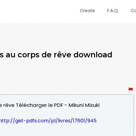
Create
F.A.Q.
C
lles au corps de rêve download
de rêve Télécharger le PDF - Mikuni Mizuki
http://get-pdfs.com/pl/livres/17601/945