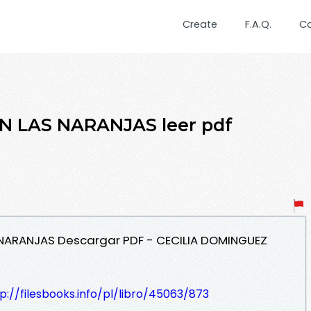
Create
F.A.Q.
C
 LAS NARANJAS leer pdf
 NARANJAS Descargar PDF - CECILIA DOMINGUEZ
p://filesbooks.info/pl/libro/45063/873