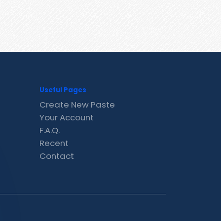
Useful Pages
Create New Paste
Your Account
F.A.Q.
Recent
Contact