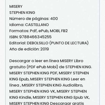
MISERY
STEPHEN KING
Número de páginas: 400
Idioma: CASTELLANO
Formatos: Pdf, ePub, MOBI, FB2
ISBN: 9788466345255
Editorial: DEBOLSILLO (PUNTO DE LECTURA)
Año de edición: 2019
Descargar o leer en línea MISERY Libro
gratuito (PDF ePub Mobi) de STEPHEN KING.
MISERY STEPHEN KING PDF, MISERY STEPHEN
KING Epub, MISERY STEPHEN KING Leer en
línea , MISERY STEPHEN KING Audiolibro,
MISERY STEPHEN KING VK, MISERY STEPHEN
KING Kindle, MISERY STEPHEN KING Epub VK,
MISERY STEPHEN KING Descargar gratis