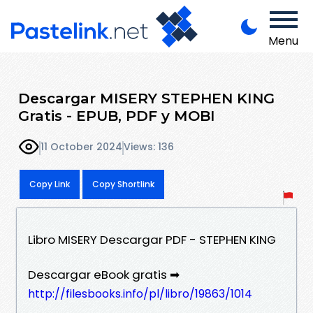
Menu
Descargar MISERY STEPHEN KING
Gratis - EPUB, PDF y MOBI
11 October 2024
Views: 136
Copy Link
Copy Shortlink
Libro MISERY Descargar PDF - STEPHEN KING
Descargar eBook gratis ➡
http://filesbooks.info/pl/libro/19863/1014