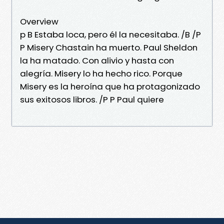
Overview
p B Estaba loca, pero él la necesitaba. /B /P
P Misery Chastain ha muerto. Paul Sheldon
la ha matado. Con alivio y hasta con
alegría. Misery lo ha hecho rico. Porque
Misery es la heroína que ha protagonizado
sus exitosos libros. /P P Paul quiere