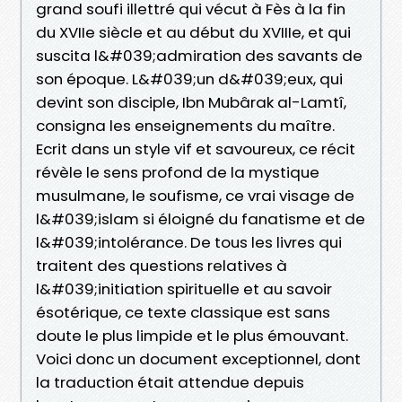
grand soufi illettré qui vécut à Fès à la fin
du XVIIe siècle et au début du XVIIIe, et qui
suscita l&#039;admiration des savants de
son époque. L&#039;un d&#039;eux, qui
devint son disciple, Ibn Mubârak al-Lamtî,
consigna les enseignements du maître.
Ecrit dans un style vif et savoureux, ce récit
révèle le sens profond de la mystique
musulmane, le soufisme, ce vrai visage de
l&#039;islam si éloigné du fanatisme et de
l&#039;intolérance. De tous les livres qui
traitent des questions relatives à
l&#039;initiation spirituelle et au savoir
ésotérique, ce texte classique est sans
doute le plus limpide et le plus émouvant.
Voici donc un document exceptionnel, dont
la traduction était attendue depuis