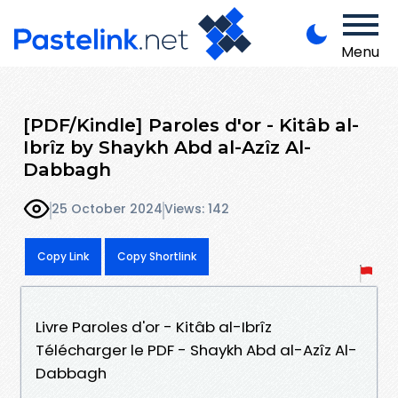
Menu
[PDF/Kindle] Paroles d'or - Kitâb al-
Ibrîz by Shaykh Abd al-Azîz Al-
Dabbagh
25 October 2024
Views: 142
Copy Link
Copy Shortlink
Livre Paroles d'or - Kitâb al-Ibrîz
Télécharger le PDF - Shaykh Abd al-Azîz Al-
Dabbagh