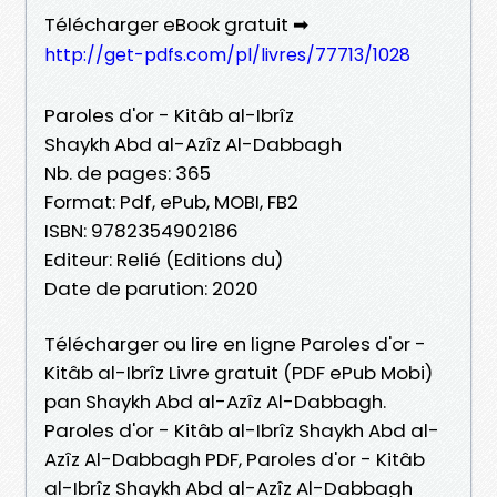
Télécharger eBook gratuit ➡
http://get-pdfs.com/pl/livres/77713/1028
Paroles d'or - Kitâb al-Ibrîz
Shaykh Abd al-Azîz Al-Dabbagh
Nb. de pages: 365
Format: Pdf, ePub, MOBI, FB2
ISBN: 9782354902186
Editeur: Relié (Editions du)
Date de parution: 2020
Télécharger ou lire en ligne Paroles d'or -
Kitâb al-Ibrîz Livre gratuit (PDF ePub Mobi)
pan Shaykh Abd al-Azîz Al-Dabbagh.
Paroles d'or - Kitâb al-Ibrîz Shaykh Abd al-
Azîz Al-Dabbagh PDF, Paroles d'or - Kitâb
al-Ibrîz Shaykh Abd al-Azîz Al-Dabbagh