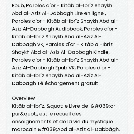
Epub, Paroles d'or - Kitâb al-Ibrîz Shaykh
Abd al-Azîz Al-Dabbagh Lire en ligne ,
Paroles d'or - Kitâb al-Ibrîz Shaykh Abd al-
Azîz Al-Dabbagh Audiobook, Paroles d'or -
Kitâb al-Ibrîz Shaykh Abd al-Azîz Al-
Dabbagh VK, Paroles d'or - Kitâb al-Ibrîz
Shaykh Abd al-Azîz Al-Dabbagh Kindle,
Paroles d'or - Kitâb al-Ibrîz Shaykh Abd al-
Azîz Al-Dabbagh Epub VK, Paroles d'or -
Kitâb al-Ibrîz Shaykh Abd al-Azîz Al-
Dabbagh Téléchargement gratuit
Overview
Kitâb al-Ibrîz, &quot;le Livre de l&#039;or
pur&quot;, est le recueil des
enseignements et de la vie du mystique
marocain &#039;Abd al-Azîz al-Dabbâgh,