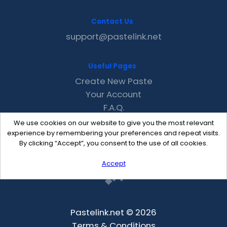
Contact Us
support@pastelink.net
Useful Pages
Create New Paste
Your Account
F.A.Q.
Recent
We use cookies on our website to give you the most relevant
Contact
experience by remembering your preferences and repeat visits.
By clicking “Accept”, you consent to the use of all cookies.
Accept
Pastelink.net © 2026
Terms & Conditions