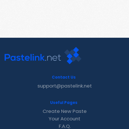
Contact Us
support@pastelink.net
Useful Pages
Create New Paste
Your Account
F.A.Q.