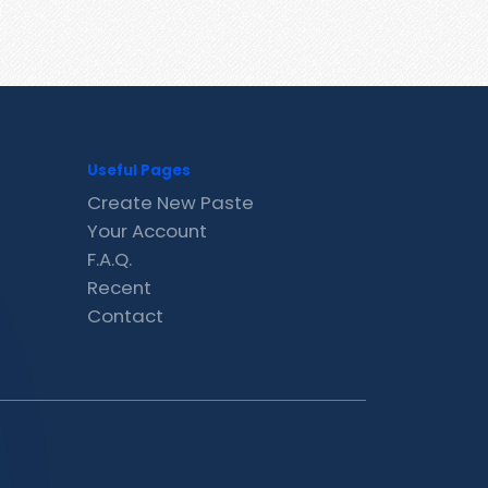
Useful Pages
Create New Paste
Your Account
F.A.Q.
Recent
Contact