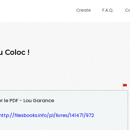
Create
F.A.Q.
C
 Coloc !
er le PDF - Lou Garance
http://filesbooks.info/pl/livres/141471/972