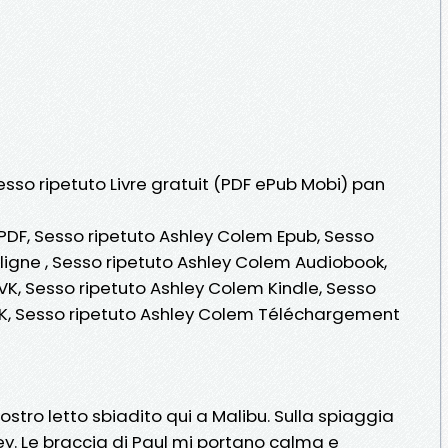
esso ripetuto Livre gratuit (PDF ePub Mobi) pan
PDF, Sesso ripetuto Ashley Colem Epub, Sesso
 ligne , Sesso ripetuto Ashley Colem Audiobook,
VK, Sesso ripetuto Ashley Colem Kindle, Sesso
VK, Sesso ripetuto Ashley Colem Téléchargement
nostro letto sbiadito qui a Malibu. Sulla spiaggia
ey. Le braccia di Paul mi portano calma e