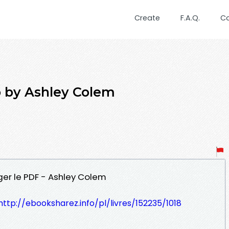
Create
F.A.Q.
C
o by Ashley Colem
ger le PDF - Ashley Colem
http://ebooksharez.info/pl/livres/152235/1018