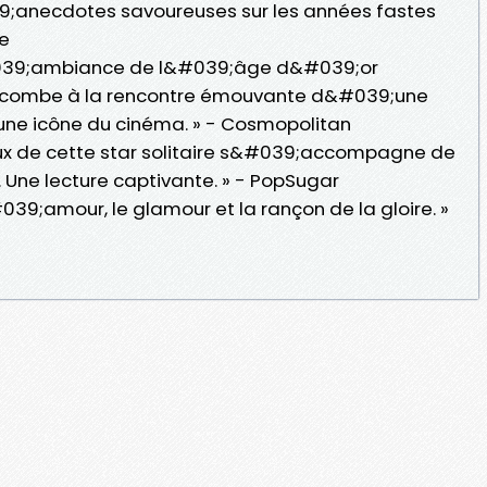
039;anecdotes savoureuses sur les années fastes
e
l&#039;ambiance de l&#039;âge d&#039;or
ccombe à la rencontre émouvante d&#039;une
une icône du cinéma. » - Cosmopolitan
eux de cette star solitaire s&#039;accompagne de
Une lecture captivante. » - PopSugar
39;amour, le glamour et la rançon de la gloire. »