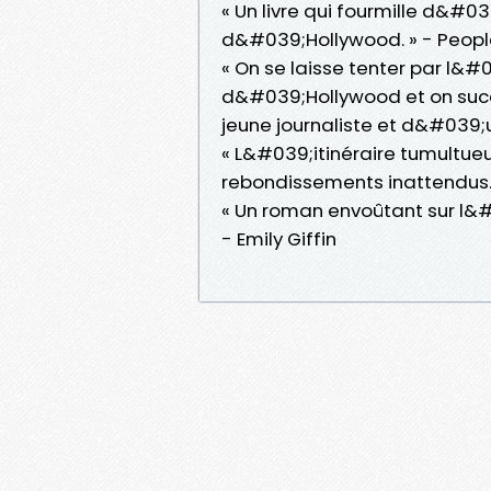
« Un livre qui fourmille d&#
d&#039;Hollywood. » - Peopl
« On se laisse tenter par 
d&#039;Hollywood et on su
jeune journaliste et d&#039;
« L&#039;itinéraire tumultu
rebondissements inattendus. 
« Un roman envoûtant sur l&#0
- Emily Giffin