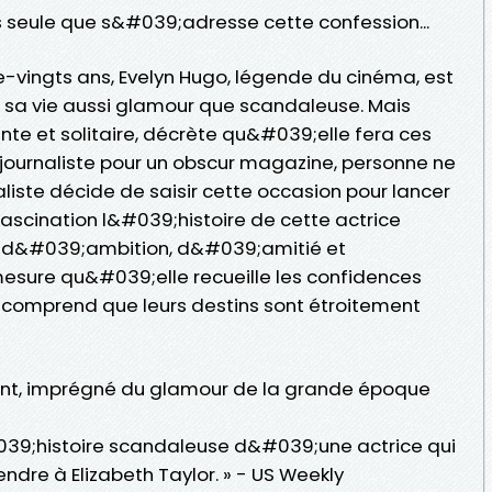
 seule que s&#039;adresse cette confession...
-vingts ans, Evelyn Hugo, légende du cinéma, est
sur sa vie aussi glamour que scandaleuse. Mais
ante et solitaire, décrète qu&#039;elle fera ces
 journaliste pour un obscur magazine, personne ne
liste décide de saisir cette occasion pour lancer
 fascination l&#039;histoire de cette actrice
re d&#039;ambition, d&#039;amitié et
sure qu&#039;elle recueille les confidences
e comprend que leurs destins sont étroitement
ant, imprégné du glamour de la grande époque
#039;histoire scandaleuse d&#039;une actrice qui
re à Elizabeth Taylor. » - US Weekly