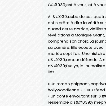
C&#039;est à vous, et à vous
À l&#039;aube de ses quatre
enfin prête à dire la vérité 
quand cette actrice, vieilliss
révélations à Monique Grant,
comprend son choix. La journa
sa carrière. Elle écoute avec
mariée sept fois. Une histoi
d&#039;amour défendu. À me
d&#039;Evelyn, la journalist
liés...
« Un roman poignant, captiv
hollywoodienne. » - Buzzfeed
« Un conte envoûtant sur l&
ressemble à s&#039;y méprend