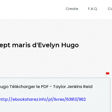
Create
F.A.Q.
C
ept maris d'Evelyn Hugo
 Hugo Télécharger le PDF - Taylor Jenkins Reid
http://ebooksharez.info/pl/livres/63913/962