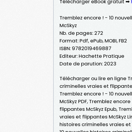
Télécharger eBook gratuit ➡
Tremblez encore ! - 10 nouvell
McSkyz
Nb. de pages: 272
Format: Pdf, ePub, MOBI, FB2
ISBN: 9782019469887
Editeur: Hachette Pratique
Date de parution: 2023
Télécharger ou lire en ligne T
criminelles vraies et flippant
Tremblez encore ! - 10 nouvell
McSkyz PDF, Tremblez encore ! 
flippantes McSkyz Epub, Trembl
vraies et flippantes McSkyz Li
histoires criminelles vraies 
10 nouvelles histoires crimine