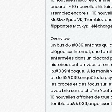
encore ! - 10 nouvelles histoir
Tremblez encore ! - 10 nouvell
McSkyz Epub VK, Tremblez encor
flippantes McSkyz Télécharg
Overview
Un bus d&#039;enfants qui di
piégée sur Internet, une famil
enfermées dans un placard pe
histoires sont arrivées et on
l&#039;époque. À la manière
et de l&#039;enquête, la ps
les procès et des focus sur l
avec brio sur sa chaîne Yout
10 nouvelles affaires de tru
terrible qu&#039;angoissan