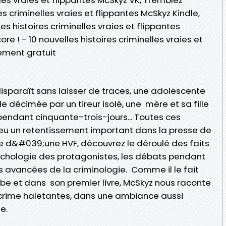
es criminelles vraies et flippantes McSkyz Kindle,
es histoires criminelles vraies et flippantes
e ! - 10 nouvelles histoires criminelles vraies et
ement gratuit
sparaît sans laisser de traces, une adolescente
le décimée par un tireur isolé, une mère et sa fille
ndant cinquante-trois-jours... Toutes ces
t eu un retentissement important dans la presse de
 d&#039;une HVF, découvrez le déroulé des faits
ychologie des protagonistes, les débats pendant
es avancées de la criminologie. Comme il le fait
ube et dans son premier livre, McSkyz nous raconte
e crime haletantes, dans une ambiance aussi
te.