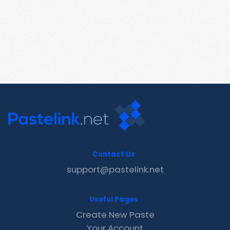
Contact Us
support@pastelink.net
Useful Pages
Create New Paste
Your Account