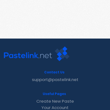
Contact Us
support@pastelink.net
Useful Pages
Create New Paste
Your Account