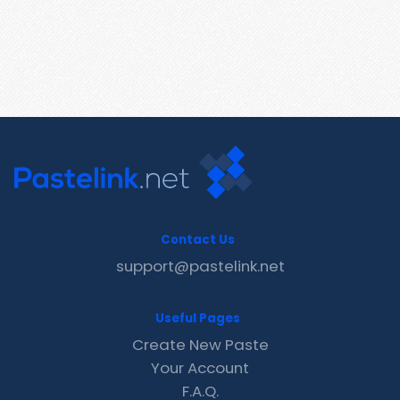
Contact Us
support@pastelink.net
Useful Pages
Create New Paste
Your Account
F.A.Q.