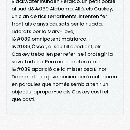
Blackwater inunden Perdido, un petit poble
al sud d&#039;Alabama. Allà, els Caskey,
un clan de rics terratinents, intenten fer
front als danys causats per la riuada.
Liderats per la Mary-Love,
l&#039;omnipotent matriarca, i
l&#039;Òscar, el seu fill obedient, els
Caskey treballen per refer-se i protegir la
seva fortuna. Però no compten amb
l&#039;aparició de la misteriosa Elinor
Dammert. Una jove bonica però molt parca
en paraules que només sembla tenir un
objectiu: apropar-se als Caskey costi el
que costi.