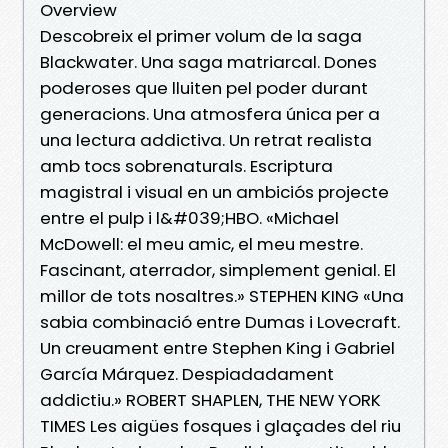
Overview
Descobreix el primer volum de la saga
Blackwater. Una saga matriarcal. Dones
poderoses que lluiten pel poder durant
generacions. Una atmosfera única per a
una lectura addictiva. Un retrat realista
amb tocs sobrenaturals. Escriptura
magistral i visual en un ambiciós projecte
entre el pulp i l&#039;HBO. «Michael
McDowell: el meu amic, el meu mestre.
Fascinant, aterrador, simplement genial. El
millor de tots nosaltres.» STEPHEN KING «Una
sabia combinació entre Dumas i Lovecraft.
Un creuament entre Stephen King i Gabriel
García Márquez. Despiadadament
addictiu.» ROBERT SHAPLEN, THE NEW YORK
TIMES Les aigües fosques i glaçades del riu