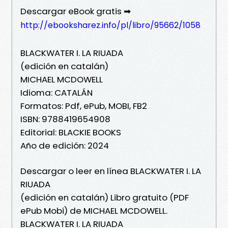
Descargar eBook gratis ➡
http://ebooksharez.info/pl/libro/95662/1058
BLACKWATER I. LA RIUADA
(edición en catalán)
MICHAEL MCDOWELL
Idioma: CATALÁN
Formatos: Pdf, ePub, MOBI, FB2
ISBN: 9788419654908
Editorial: BLACKIE BOOKS
Año de edición: 2024
Descargar o leer en línea BLACKWATER I. LA
RIUADA
(edición en catalán) Libro gratuito (PDF
ePub Mobi) de MICHAEL MCDOWELL.
BLACKWATER I. LA RIUADA