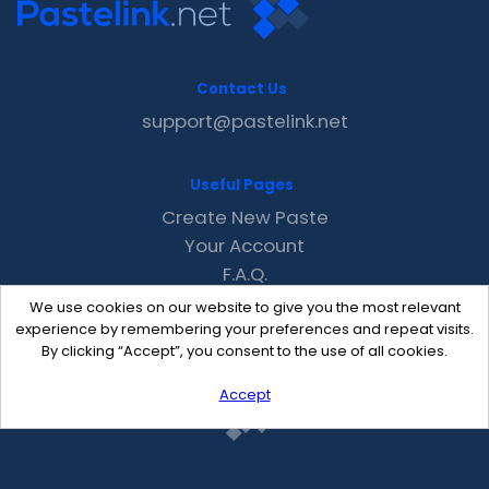
Contact Us
support@pastelink.net
Useful Pages
Create New Paste
Your Account
F.A.Q.
Recent
We use cookies on our website to give you the most relevant
Contact
experience by remembering your preferences and repeat visits.
By clicking “Accept”, you consent to the use of all cookies.
Accept