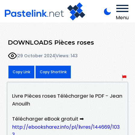
Menu
DOWNLOADS Pièces roses
29 October 2024
Views: 143
Copy Link
Copy Shortlink
Livre Pièces roses Télécharger le PDF - Jean
Anouilh
Télécharger eBook gratuit ➡
http://ebooksharez.info/pl/livres/144669/103
3