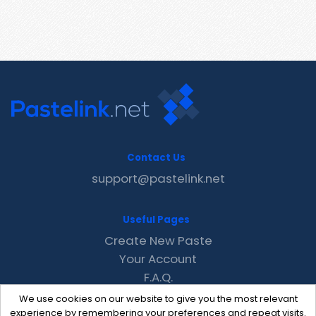
Contact Us
support@pastelink.net
Useful Pages
Create New Paste
Your Account
F.A.Q.
Recent
We use cookies on our website to give you the most relevant
Contact
experience by remembering your preferences and repeat visits.