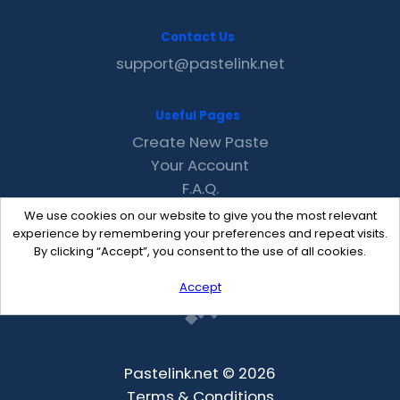
Contact Us
support@pastelink.net
Useful Pages
Create New Paste
Your Account
F.A.Q.
Recent
We use cookies on our website to give you the most relevant
Contact
experience by remembering your preferences and repeat visits.
By clicking “Accept”, you consent to the use of all cookies.
Accept
Pastelink.net © 2026
Terms & Conditions