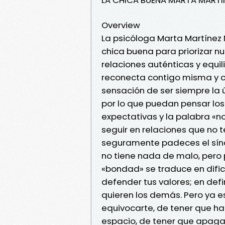
Overview
La psicóloga Marta Martínez 
chica buena para priorizar n
relaciones auténticas y equi
reconecta contigo misma y con
sensación de ser siempre la ú
por lo que puedan pensar lo
expectativas y la palabra «no»
seguir en relaciones que no 
seguramente padeces el síndr
no tiene nada de malo, pero
«bondad» se traduce en dificu
defender tus valores; en defin
quieren los demás. Pero ya es
equivocarte, de tener que h
espacio, de tener que apagar 