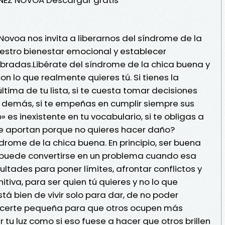
Novoa nos invita a liberarnos del síndrome de la
uestro bienestar emocional y establecer
libradas.Libérate del síndrome de la chica buena y
 lo que realmente quieres tú. Si tienes la
ltima de tu lista, si te cuesta tomar decisiones
s demás, si te empeñas en cumplir siempre sus
 es inexistente en tu vocabulario, si te obligas a
te aportan porque no quieres hacer daño?
ome de la chica buena. En principio, ser buena
 puede convertirse en un problema cuando esa
ltades para poner límites, afrontar conflictos y
itiva, para ser quien tú quieres y no lo que
tá bien de vivir solo para dar, de no poder
acerte pequeña para que otros ocupen más
tu luz como si eso fuese a hacer que otros brillen