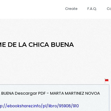
Create
F.A.Q.
C
OME DE LA CHICA BUENA
CA BUENA Descargar PDF - MARTA MARTINEZ NOVOA
p://ebooksharez.info/pl/libro/95908/910