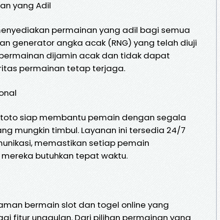
n yang Adil
menyediakan permainan yang adil bagi semua
 generator angka acak (RNG) yang telah diuji
il permainan dijamin acak dan tidak dapat
ritas permainan tetap terjaga.
onal
itoto siap membantu pemain dengan segala
g mungkin timbul. Layanan ini tersedia 24/7
munikasi, memastikan setiap pemain
mereka butuhkan tepat waktu.
man bermain slot dan togel online yang
i fitur unggulan. Dari pilihan permainan yang