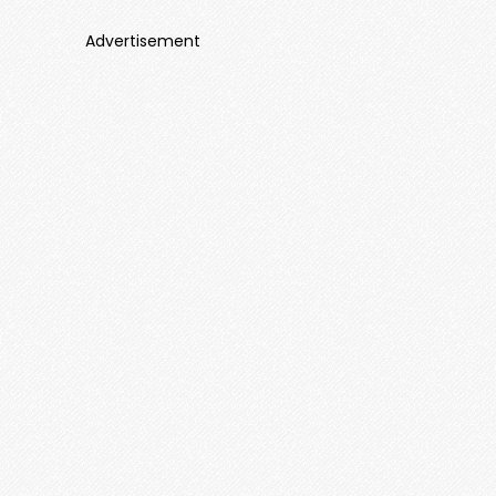
Advertisement