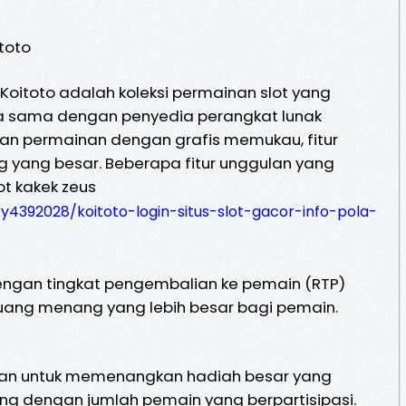
toto
Koitoto adalah koleksi permainan slot yang
ja sama dengan penyedia perangkat lunak
an permainan dengan grafis memukau, fitur
g yang besar. Beberapa fitur unggulan yang
ot kakek zeus
y4392028/koitoto-login-situs-slot-gacor-info-pola-
dengan tingkat pengembalian ke pemain (RTP)
uang menang yang lebih besar bagi pemain.
tan untuk memenangkan hadiah besar yang
ring dengan jumlah pemain yang berpartisipasi.