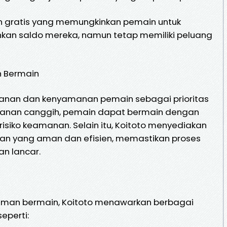
an gratis yang memungkinkan pemain untuk
an saldo mereka, namun tetap memiliki peluang
 Bermain
nan dan kenyamanan pemain sebagai prioritas
anan canggih, pemain dapat bermain dengan
isiko keamanan. Selain itu, Koitoto menyediakan
n yang aman dan efisien, memastikan proses
an lancar.
aman bermain, Koitoto menawarkan berbagai
eperti: