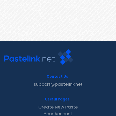
Contact Us
support@pastelink.net
Useful Pages
Create New Paste
Your Account