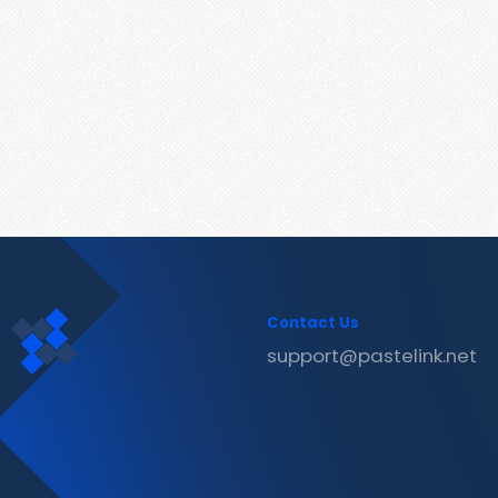
Contact Us
support@pastelink.net