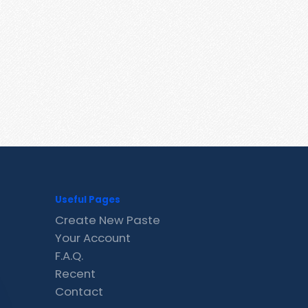
Useful Pages
Create New Paste
Your Account
F.A.Q.
Recent
Contact