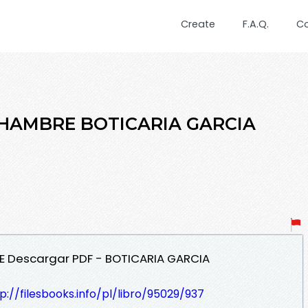
Create
F.A.Q.
C
 HAMBRE BOTICARIA GARCIA
RE Descargar PDF - BOTICARIA GARCIA
p://filesbooks.info/pl/libro/95029/937