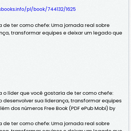
esbooks.info/pl/book/744132/1625
ia de ter como chefe: Uma jornada real sobre
nça, transformar equipes e deixar um legado que
 o líder que você gostaria de ter como chefe:
 desenvolver sua liderança, transformar equipes
além dos números Free Book (PDF ePub Mobi) by
ia de ter como chefe: Uma jornada real sobre
nça, transformar equipes e deixar um legado que