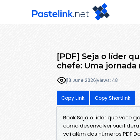
[PDF] Seja o líder q
chefe: Uma jornada 
13 June 2026
Views: 48
Copy Link
Copy Shortlink
Book Seja o líder que você g
como desenvolver sua lidera
vai além dos números PDF D