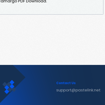
 Camargo PDF Download.
Contact Us
support@pastelink.net