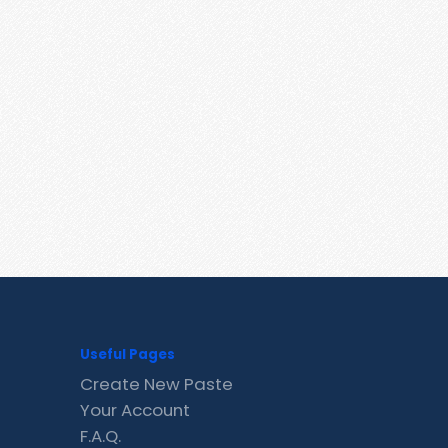
Useful Pages
Create New Paste
Your Account
F.A.Q.