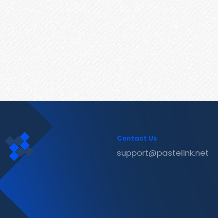
Contact Us
support@pastelink.net