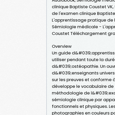
clinique Baptiste Coustet VK
de l'examen clinique Baptist
L'apprentissage pratique de 
Sémiologie médicale - L'appr
Coustet Téléchargement gra
Overview
Un guide d&#039;apprentiss
utiliser pendant toute la du
d&#039;ostéopathie. Un ouvra
d&#039;enseignants universi
sur les preuves et conforme à
développe le vocabulaire de 
méthodologie de l&#039;exam
sémiologie clinique par appa
fonctionnels et physiques. Le
photographies en couleurs p