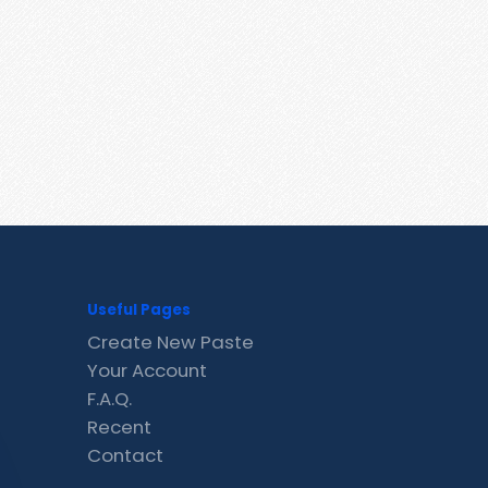
Useful Pages
Create New Paste
Your Account
F.A.Q.
Recent
Contact