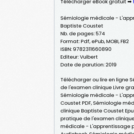
Télécharger eBook gratuit ➡
Sémiologie médicale - L'appr
Baptiste Coustet
Nb. de pages: 574
Format: Pdf, ePub, MOBI, FB2
ISBN: 9782311660890
Editeur: Vuibert
Date de parution: 2019
Télécharger ou lire en ligne
de l'examen clinique Livre gr
Sémiologie médicale - L'appr
Coustet PDF, Sémiologie méd
clinique Baptiste Coustet Ep
pratique de l'examen clinique
médicale - L'apprentissage p
Audiobook, Sémiologie médic