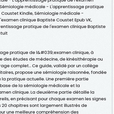
, Sémiologie médicale - L'apprentissage pratique
e Coustet Kindle, Sémiologie médicale -
l'examen clinique Baptiste Coustet Epub VK,
entissage pratique de l'examen clinique Baptiste
tuit
age pratique de l&#039;examen clinique, à
rée des études de médecine, de kinésithérapie ou
ge complet... Ce guide, validé par un collège
taires, propose une sémiologie raisonnée, fondée
 la pratique actuelle. Une première partie
base de la sémiologie médicale et la
en clinique. La deuxième partie détaille la
reils, en précisant pour chaque examen les signes
s 20 chapitres sont largement illustrés de
our une meilleure compréhension des