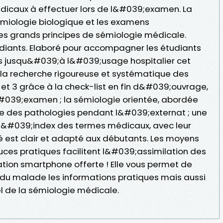
dicaux à effectuer lors de l&#039;examen. La
émiologie biologique et les examens
es grands principes de sémiologie médicale.
udiants. Elaboré pour accompagner les étudiants
us jusqu&#039;à l&#039;usage hospitalier cet
 : la recherche rigoureuse et systématique des
et 3 grâce à la check-list en fin d&#039;ouvrage,
l&#039;examen ; la sémiologie orientée, abordée
e des pathologies pendant l&#039;externat ; une
 à l&#039;index des termes médicaux, avec leur
sé est clair et adapté aux débutants. Les moyens
ces pratiques facilitent l&#039;assimilation des
tion smartphone offerte ! Elle vous permet de
 du malade les informations pratiques mais aussi
l de la sémiologie médicale.