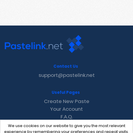
Contact Us
support@pastelink.net
Useful Pages
Create New Paste
Your Account
F.A.Q.
Recent
We use cookies on our website to give you the most relevant
Contact
experience by remembering your preferences and repeat visits.