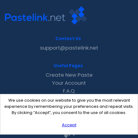
Contact Us
support@pastelink.net
Useful Pages
Create New Paste
Your Account
F.A.Q.
Recent
We use cookies on our website to give you the most relevant
Contact
experience by remembering your preferences and repeat visits.
By clicking “Accept”, you consent to the use of all cookies.
Accept