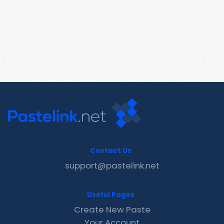
Contact Us
support@pastelink.net
Useful Pages
Create New Paste
Your Account