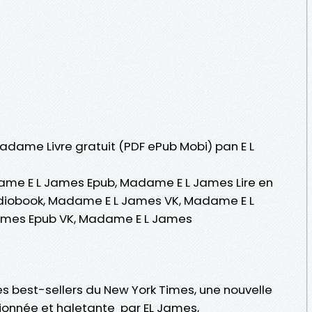
Madame Livre gratuit (PDF ePub Mobi) pan E L
me E L James Epub, Madame E L James Lire en
udiobook, Madame E L James VK, Madame E L
ames Epub VK, Madame E L James
s best-sellers du New York Times, une nouvelle
onnée et haletante par EL James,