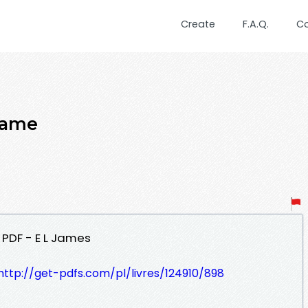
Create
F.A.Q.
C
dame
 PDF - E L James
http://get-pdfs.com/pl/livres/124910/898