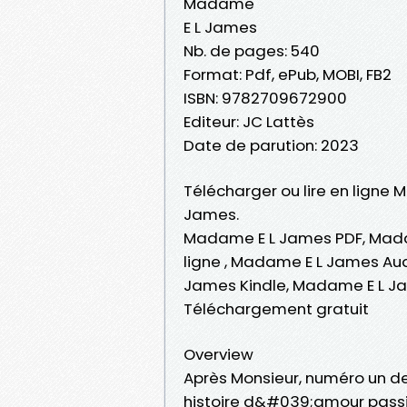
Madame
E L James
Nb. de pages: 540
Format: Pdf, ePub, MOBI, FB2
ISBN: 9782709672900
Editeur: JC Lattès
Date de parution: 2023
Télécharger ou lire en ligne 
James.
Madame E L James PDF, Mada
ligne , Madame E L James A
James Kindle, Madame E L J
Téléchargement gratuit
Overview
Après Monsieur, numéro un de
histoire d&#039;amour passi