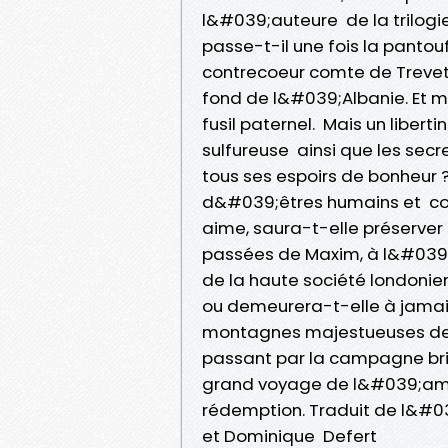
l&#039;auteure de la trilog
passe-t-il une fois la panto
contrecoeur comte de Trevet
fond de l&#039;Albanie. Et m
fusil paternel. Mais un libert
sulfureuse ainsi que les secr
tous ses espoirs de bonheur 
d&#039;êtres humains et co
aime, saura-t-elle préserve
passées de Maxim, à l&#039;h
de la haute société londonie
ou demeurera-t-elle à jam
montagnes majestueuses de 
passant par la campagne br
grand voyage de l&#039;amour
rédemption. Traduit de l&#03
et Dominique Defert