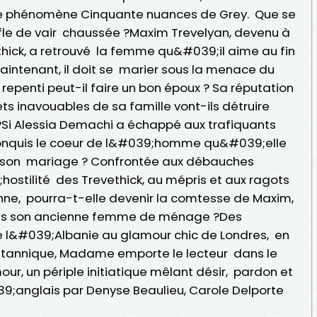
ie phénomène Cinquante nuances de Grey. Que se
ufle de vair chaussée ?Maxim Trevelyan, devenu à
hick, a retrouvé la femme qu&#039;il aime au fin
aintenant, il doit se marier sous la menace du
in repenti peut-il faire un bon époux ? Sa réputation
ets inavouables de sa famille vont-ils détruire
?Si Alessia Demachi a échappé aux trafiquants
nquis le coeur de l&#039;homme qu&#039;elle
r son mariage ? Confrontée aux débauches
ostilité des Trevethick, au mépris et aux ragots
nne, pourra-t-elle devenir la comtesse de Maxim,
ais son ancienne femme de ménage ?Des
l&#039;Albanie au glamour chic de Londres, en
itannique, Madame emporte le lecteur dans le
, un périple initiatique mêlant désir, pardon et
9;anglais par Denyse Beaulieu, Carole Delporte