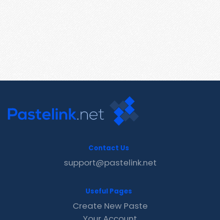
Contact Us
support@pastelink.net
Useful Pages
Create New Paste
Your Account