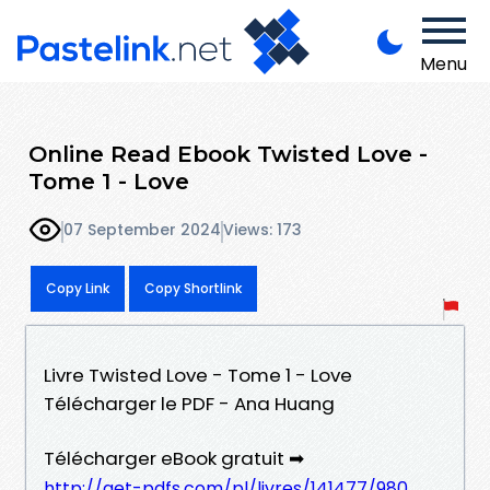
Menu
Online Read Ebook Twisted Love -
Tome 1 - Love
07 September 2024
Views: 173
Copy Link
Copy Shortlink
Livre Twisted Love - Tome 1 - Love
Télécharger le PDF - Ana Huang
Télécharger eBook gratuit ➡
http://get-pdfs.com/pl/livres/141477/980