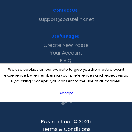
Contact Us
support@pastelink.net
Useful Pages
Create New Paste
Your Account
F.A.Q.
Recent
We use cookies on our website to give you the most relevant
Contact
experience by remembering your preferences and repeat visits.
By clicking “Accept”, you consent to the use of all cookies.
Accept
Pastelink.net © 2026
Terms & Conditions