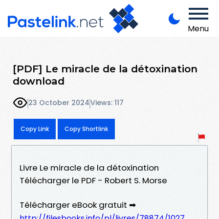
Menu
[PDF] Le miracle de la détoxination
download
23 October 2024
Views: 117
Copy Link
Copy Shortlink
Livre Le miracle de la détoxination
Télécharger le PDF - Robert S. Morse
Télécharger eBook gratuit ➡
http://filesbooks.info/pl/livres/78874/1027