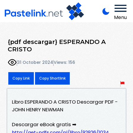
Menu
{pdf descargar} ESPERANDO A
CRISTO
31 October 2024
Views: 156
Copy Link
Copy Shortlink
Libro ESPERANDO A CRISTO Descargar PDF -
JOHN HENRY NEWMAN
Descargar eBook gratis ➡
http://get-pdfs.com/pl/libro/92926/1034