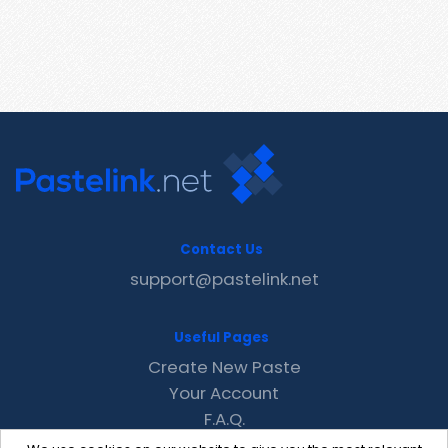
Contact Us
support@pastelink.net
Useful Pages
Create New Paste
Your Account
F.A.Q.
Recent