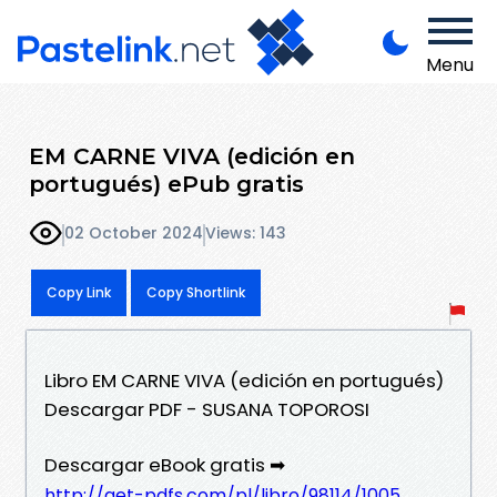
Menu
EM CARNE VIVA (edición en
portugués) ePub gratis
02 October 2024
Views: 143
Copy Link
Copy Shortlink
Libro EM CARNE VIVA (edición en portugués)
Descargar PDF - SUSANA TOPOROSI
Descargar eBook gratis ➡
http://get-pdfs.com/pl/libro/98114/1005