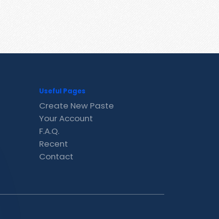
Useful Pages
Create New Paste
Your Account
F.A.Q.
Recent
Contact