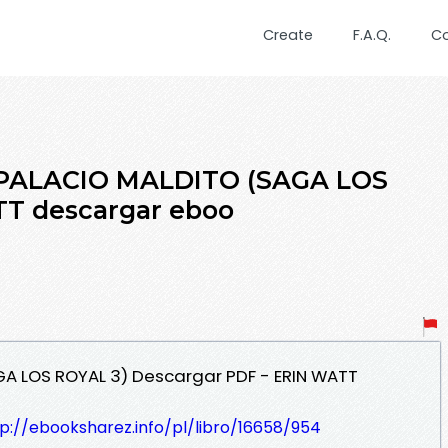
Create
F.A.Q.
C
L PALACIO MALDITO (SAGA LOS
TT descargar eboo
GA LOS ROYAL 3) Descargar PDF - ERIN WATT
p://ebooksharez.info/pl/libro/16658/954