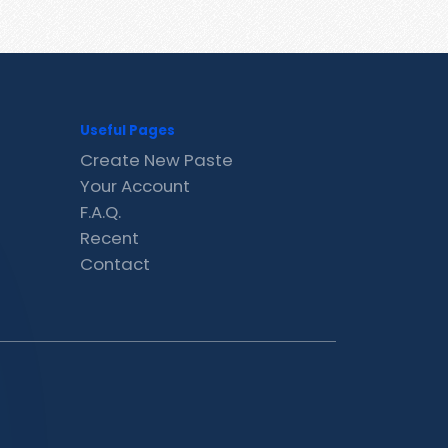
Useful Pages
Create New Paste
Your Account
F.A.Q.
Recent
Contact