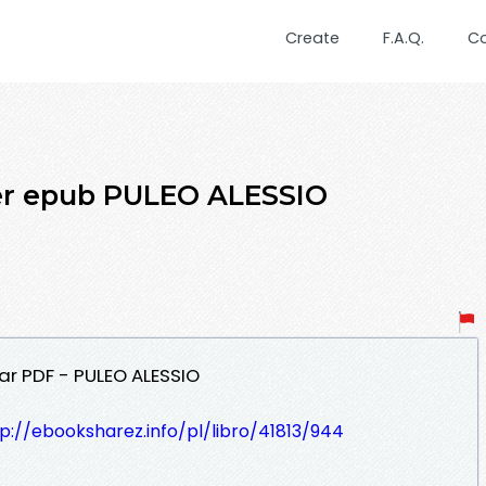
Create
F.A.Q.
C
er epub PULEO ALESSIO
ar PDF - PULEO ALESSIO
p://ebooksharez.info/pl/libro/41813/944