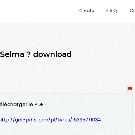
Create
F.A.Q.
C
 Selma ? download
élécharger le PDF -
http://get-pdfs.com/pl/livres/153357/1034