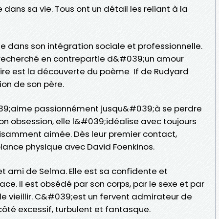
ans sa vie. Tous ont un détail les reliant à la
de dans son intégration sociale et professionnelle.
iel recherché en contrepartie d&#039;un amour
raire est la découverte du poème If de Rudyard
tion de son père.
#039;aime passionnément jusqu&#039;à se perdre
 son obsession, elle l&#039;idéalise avec toujours
ffisamment aimée. Dès leur premier contact,
lance physique avec David Foenkinos.
et ami de Selma. Elle est sa confidente et
e. Il est obsédé par son corps, par le sexe et par
de vieillir. C&#039;est un fervent admirateur de
ôté excessif, turbulent et fantasque.