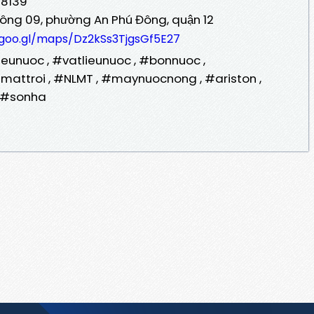
78139
 Đông 09, phường An Phú Đông, quận 12
/goo.gl/maps/Dz2kSs3TjgsGf5E27
eunuoc , #vatlieunuoc , #bonnuoc ,
ttroi , #NLMT , #maynuocnong , #ariston ,
, #sonha