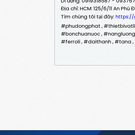
Di động: 0919318587 - 09376
Địa chỉ: HCM: 125/6/11 An Phú
Tìm chúng tôi tại đây:
https:/
#phudongphat , #thietbivatli
#bonchuanuoc , #nangluongma
#ferroli , #daithanh , #tana 