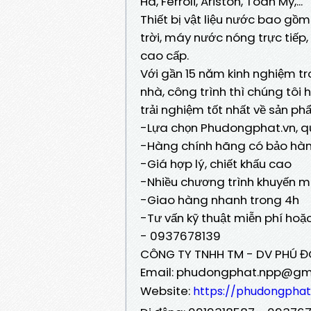
Hà, Ferroli, Ariston, Toàn Mỹ,...
Thiết bị vật liệu nước bao g
trời, máy nước nóng trực tiếp,
cao cấp.
Với gần 15 năm kinh nghiệm t
nhà, công trình thì chúng tô
trải nghiệm tốt nhất về sản 
-Lựa chọn Phudongphat.vn, q
-Hàng chính hãng có bảo hà
-Giá hợp lý, chiết khấu cao
-Nhiều chương trình khuyến m
-Giao hàng nhanh trong 4h
-Tư vấn kỹ thuật miễn phí hoặc
- 0937678139
CÔNG TY TNHH TM - DV PHÚ 
Email: phudongphat.npp@gm
Website:
https://phudongphat