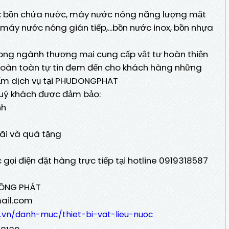
ồm: bồn chứa nước, máy nước nóng năng lượng mặt
 máy nước nóng gián tiếp,...bồn nước inox, bồn nhựa
rong ngành thương mại cung cấp vật tư hoàn thiện
i hoàn toàn tự tin đem đến cho khách hàng những
phẩm dịch vụ tại PHUDONGPHAT
uý khách được đảm bảo:
nh
ãi và quà tặng
 gọi điện đặt hàng trực tiếp tại hotline 0919318587
ĐÔNG PHÁT
ail.com
.vn/danh-muc/thiet-bi-vat-lieu-nuoc