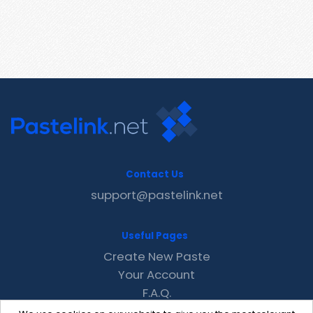
Contact Us
support@pastelink.net
Useful Pages
Create New Paste
Your Account
F.A.Q.
Recent