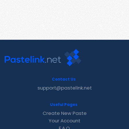
Contact Us
support@pastelink.net
Useful Pages
Create New Paste
Your Account
F.A.Q.