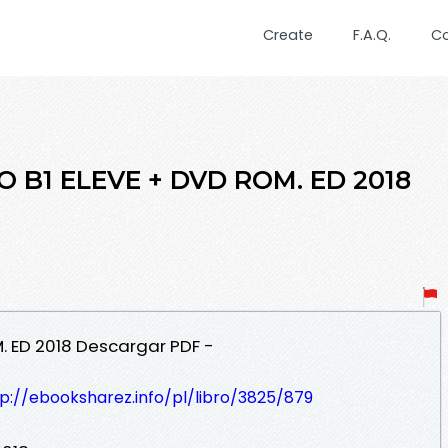
Create
F.A.Q.
C
O B1 ELEVE + DVD ROM. ED 2018
M. ED 2018 Descargar PDF -
p://ebooksharez.info/pl/libro/3825/879