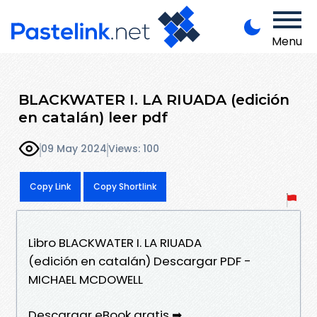
Menu
BLACKWATER I. LA RIUADA (edición
en catalán) leer pdf
09 May 2024
Views: 100
Copy Link
Copy Shortlink
Libro BLACKWATER I. LA RIUADA
(edición en catalán) Descargar PDF -
MICHAEL MCDOWELL
Descargar eBook gratis ➡