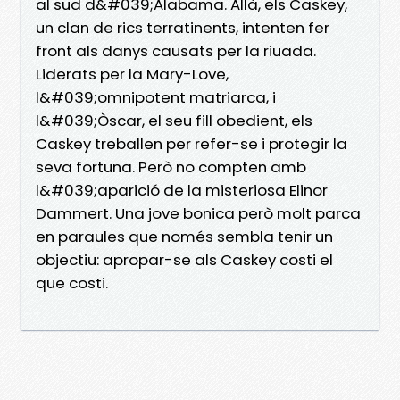
al sud d&#039;Alabama. Allà, els Caskey,
un clan de rics terratinents, intenten fer
front als danys causats per la riuada.
Liderats per la Mary-Love,
l&#039;omnipotent matriarca, i
l&#039;Òscar, el seu fill obedient, els
Caskey treballen per refer-se i protegir la
seva fortuna. Però no compten amb
l&#039;aparició de la misteriosa Elinor
Dammert. Una jove bonica però molt parca
en paraules que només sembla tenir un
objectiu: apropar-se als Caskey costi el
que costi.