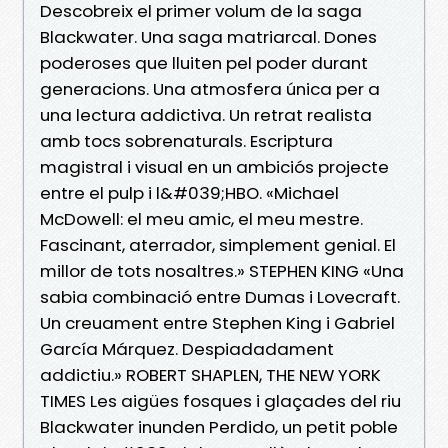
Descobreix el primer volum de la saga
Blackwater. Una saga matriarcal. Dones
poderoses que lluiten pel poder durant
generacions. Una atmosfera única per a
una lectura addictiva. Un retrat realista
amb tocs sobrenaturals. Escriptura
magistral i visual en un ambiciós projecte
entre el pulp i l&#039;HBO. «Michael
McDowell: el meu amic, el meu mestre.
Fascinant, aterrador, simplement genial. El
millor de tots nosaltres.» STEPHEN KING «Una
sabia combinació entre Dumas i Lovecraft.
Un creuament entre Stephen King i Gabriel
García Márquez. Despiadadament
addictiu.» ROBERT SHAPLEN, THE NEW YORK
TIMES Les aigües fosques i glaçades del riu
Blackwater inunden Perdido, un petit poble