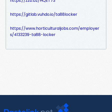
https://zzb.bz/HQET73
https://gitlab.vuhdo.io/ta88locker
https://www.horticulturaljobs.com/employer
s/4133239-ta88-locker