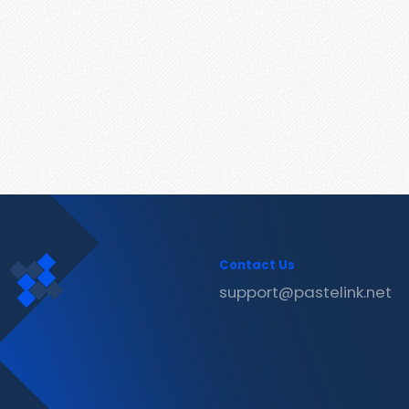
Contact Us
support@pastelink.net