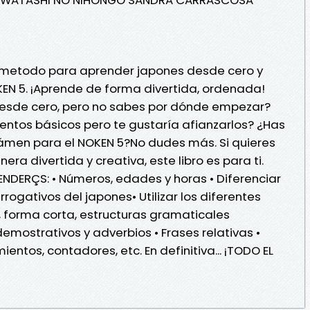
r metodo para aprender japones desde cero y
EN 5. ¡Aprende de forma divertida, ordenada!
esde cero, pero no sabes por dónde empezar?
ntos básicos pero te gustaría afianzarlos? ¿Has
ámen para el NOKEN 5?No dudes más. Si quieres
a divertida y creativa, este libro es para ti.
DERÇS: • Números, edades y horas • Diferenciar
errogativos del japones• Utilizar los diferentes
 forma corta, estructuras gramaticales
demostrativos y adverbios • Frases relativas •
entos, contadores, etc. En definitiva... ¡TODO EL