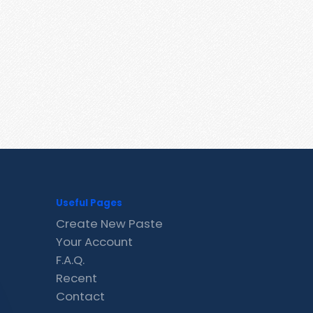
Useful Pages
Create New Paste
Your Account
F.A.Q.
Recent
Contact