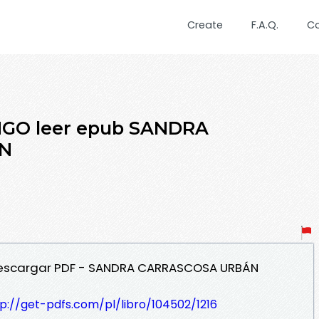
Create
F.A.Q.
C
GO leer epub SANDRA
N
Descargar PDF - SANDRA CARRASCOSA URBÁN
p://get-pdfs.com/pl/libro/104502/1216